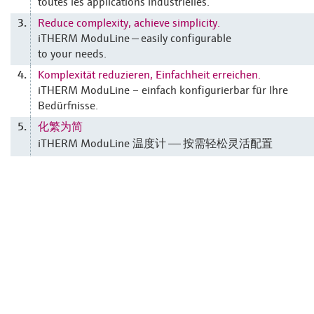
toutes les applications industrielles.
Reduce complexity, achieve simplicity.
3.
iTHERM ModuLine — easily configurable
to your needs.
Komplexität reduzieren, Einfachheit erreichen.
4.
iTHERM ModuLine – einfach konfigurierbar für Ihre
Bedürfnisse.
化繁为简
5.
iTHERM ModuLine 温度计 —— 按需轻松灵活配置