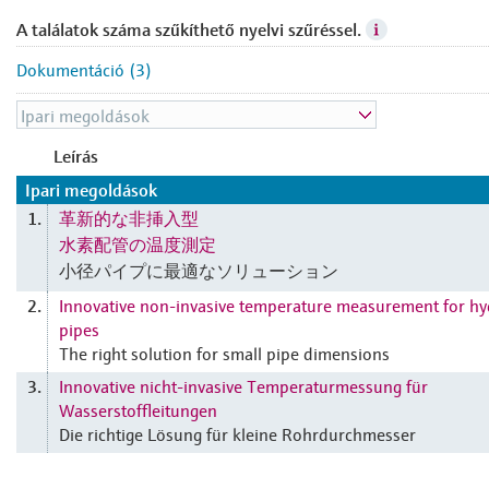
A találatok száma szűkíthető nyelvi szűréssel.
Dokumentáció (3)
Leírás
Ipari megoldások
革新的な非挿入型
1.
水素配管の温度測定
小径パイプに最適なソリューション
Innovative non-invasive temperature measurement for h
2.
pipes
The right solution for small pipe dimensions
Innovative nicht-invasive Temperaturmessung für
3.
Wasserstoffleitungen
Die richtige Lösung für kleine Rohrdurchmesser