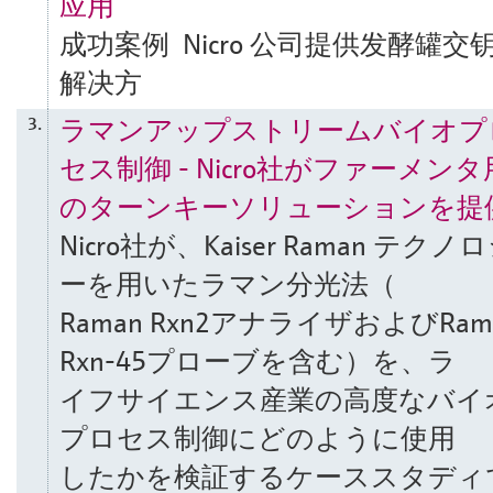
应用
成功案例 Nicro 公司提供发酵罐交
解决方
ラマンアップストリームバイオプ
3.
セス制御 - Nicro社がファーメンタ
のターンキーソリューションを提
Nicro社が、Kaiser Raman テクノ
ーを用いたラマン分光法（
Raman Rxn2アナライザおよびRam
Rxn-45プローブを含む）を、ラ
イフサイエンス産業の高度なバイ
プロセス制御にどのように使用
したかを検証するケーススタディ