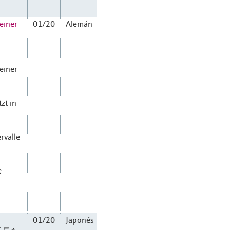
einer
01/20
Alemán
einer
zt in
rvalle
e
01/20
Japonés