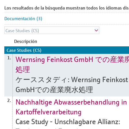
Los resultados de la búsqueda muestran todos los idiomas dis
Documentación (3)
Descripción
Case Studies (CS)
Wernsing Feinkost GmbH での産
1.
処理
ケーススタディ: Wernsing Feinkost
GmbHでの産業廃水処理
Nachhaltige Abwasserbehandlung in 
2.
Kartoffelverarbeitung
Case Study - Unschlagbare Allianz: