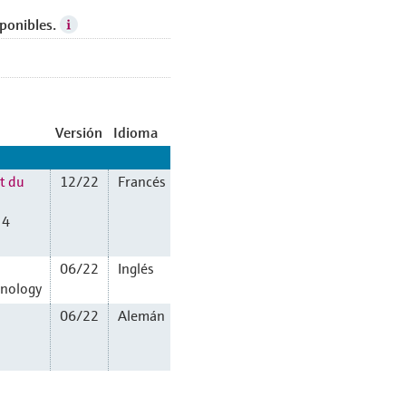
ponibles.
Versión
Idioma
t du
12/22
Francés
 4
06/22
Inglés
hnology
06/22
Alemán