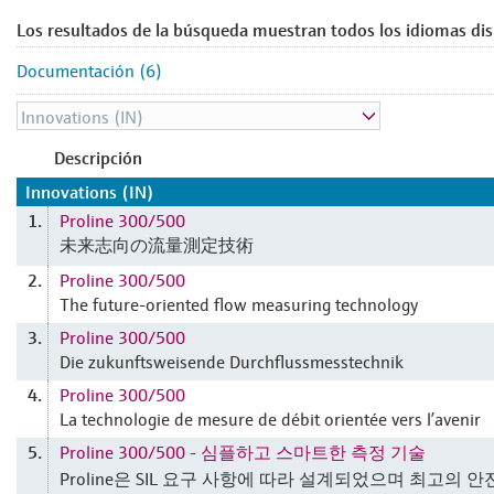
Los resultados de la búsqueda muestran todos los idiomas dis
Documentación (6)
Descripción
Innovations (IN)
Proline 300/500
1.
未来志向の流量測定技術
Proline 300/500
2.
The future-oriented flow measuring technology
Proline 300/500
3.
Die zukunftsweisende Durchflussmesstechnik
Proline 300/500
4.
La technologie de mesure de débit orientée vers l’avenir
Proline 300/500 - 심플하고 스마트한 측정 기술
5.
Proline은 SIL 요구 사항에 따라 설계되었으며 최고의 안