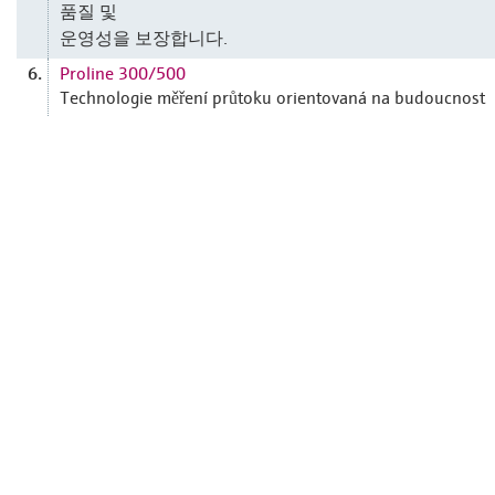
품질 및
운영성을 보장합니다.
Proline 300/500
6.
Technologie měření průtoku orientovaná na budoucnost