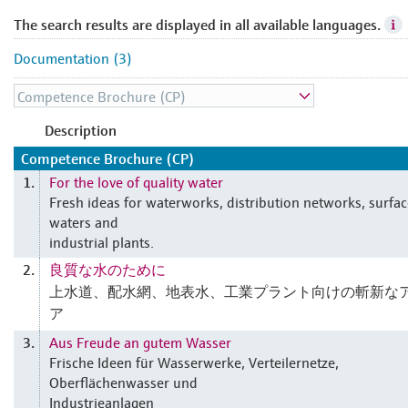
The search results are displayed in all available languages.
Documentation (3)
Description
Competence Brochure (CP)
For the love of quality water
1.
Fresh ideas for waterworks, distribution networks, surfa
waters and
industrial plants.
良質な水のために
2.
上水道、配水網、地表水、工業プラント向けの斬新な
ア
Aus Freude an gutem Wasser
3.
Frische Ideen für Wasserwerke, Verteilernetze,
Oberflächenwasser und
Industrieanlagen