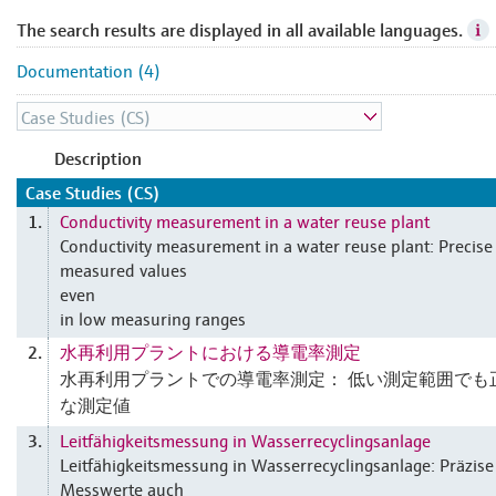
The search results are displayed in all available languages.
Documentation (4)
Description
Case Studies (CS)
Conductivity measurement in a water reuse plant
1.
Conductivity measurement in a water reuse plant: Precise
measured values
even
in low measuring ranges
水再利用プラントにおける導電率測定
2.
水再利用プラントでの導電率測定： 低い測定範囲でも
な測定値
Leitfähigkeitsmessung in Wasserrecyclingsanlage
3.
Leitfähigkeitsmessung in Wasserrecyclingsanlage: Präzise
Messwerte auch