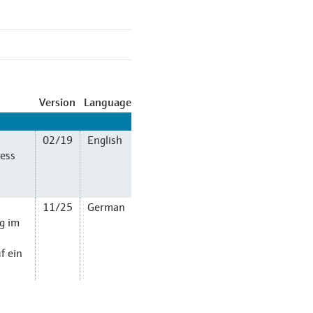
Version
Language
02/19
English
cess
11/25
German
g im
f ein