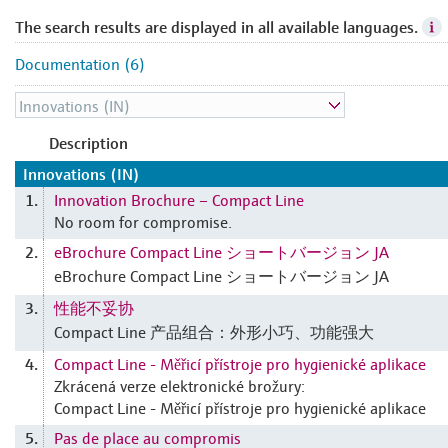
The search results are displayed in all available languages.
Documentation (6)
Description
Innovations (IN)
Innovation Brochure – Compact Line
1.
No room for compromise.
eBrochure Compact Line ショートバージョン JA
2.
eBrochure Compact Line ショートバージョン JA
性能不妥协
3.
Compact Line 产品组合：外形小巧、功能强大
Compact Line - Měřicí přístroje pro hygienické aplikace
4.
Zkrácená verze elektronické brožury:
Compact Line - Měřicí přístroje pro hygienické aplikace
Pas de place au compromis
5.