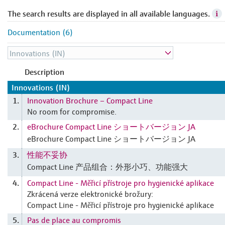
The search results are displayed in all available languages.
Documentation (6)
Description
Innovations (IN)
Innovation Brochure – Compact Line
1.
No room for compromise.
eBrochure Compact Line ショートバージョン JA
2.
eBrochure Compact Line ショートバージョン JA
性能不妥协
3.
Compact Line 产品组合：外形小巧、功能强大
Compact Line - Měřicí přístroje pro hygienické aplikace
4.
Zkrácená verze elektronické brožury:
Compact Line - Měřicí přístroje pro hygienické aplikace
Pas de place au compromis
5.