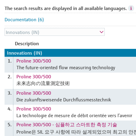
The search results are displayed in all available languages.
Documentation (6)
Description
Innovations (IN)
Proline 300/500
1.
The future-oriented flow measuring technology
Proline 300/500
2.
未来志向の流量測定技術
Proline 300/500
3.
Die zukunftsweisende Durchflussmesstechnik
Proline 300/500
4.
La technologie de mesure de débit orientée vers l’avenir
Proline 300/500 - 심플하고 스마트한 측정 기술
5.
Proline은 SIL 요구 사항에 따라 설계되었으며 최고의 안