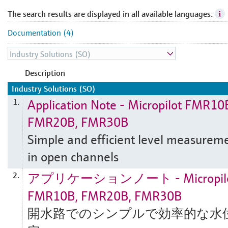
The search results are displayed in all available languages.
Documentation (4)
Description
Industry Solutions (SO)
Application Note - Micropilot FMR10
1.
FMR20B, FMR30B
Simple and efficient level measurem
in open channels
アプリケーションノート - Micropil
2.
FMR10B, FMR20B, FMR30B
開水路でのシンプルで効率的な水