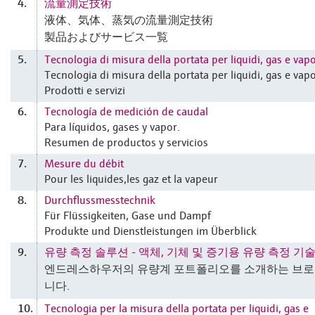
流量測定技術
4.
液体、気体、蒸気の流量測定技術
製品およびサービス一覧
Tecnologia di misura della portata per liquidi, gas e vap
5.
Tecnologia di misura della portata per liquidi, gas e vap
Prodotti e servizi
Tecnología de medición de caudal
6.
Para líquidos, gases y vapor.
Resumen de productos y servicios
Mesure du débit
7.
Pour les liquides,les gaz et la vapeur
Durchflussmesstechnik
8.
Für Flüssigkeiten, Gase und Dampf
Produkte und Dienstleistungen im Überblick
유량 측정 솔루션 - 액체, 기체 및 증기용 유량 측정 기
9.
엔드레스하우저의 유량계 포트폴리오를 소개하는 브
니다.
Tecnologia per la misura della portata per liquidi, gas e
10.