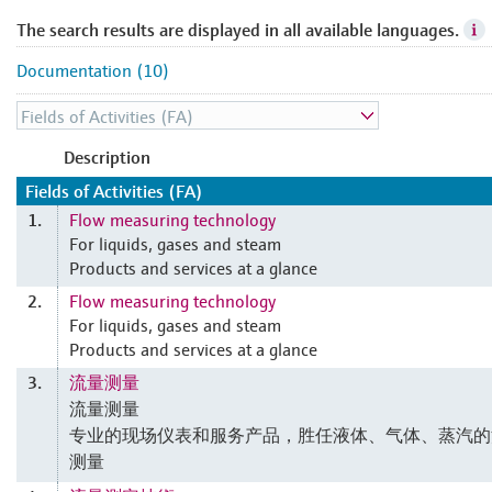
The search results are displayed in all available languages.
Documentation (10)
Description
Fields of Activities (FA)
Flow measuring technology
1.
For liquids, gases and steam
Products and services at a glance
Flow measuring technology
2.
For liquids, gases and steam
Products and services at a glance
流量测量
3.
流量测量
专业的现场仪表和服务产品，胜任液体、气体、蒸汽的
测量