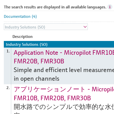
The search results are displayed in all available languages.
Documentation (4)
Description
Industry Solutions (SO)
Application Note - Micropilot FMR10
1.
FMR20B, FMR30B
Simple and efficient level measurem
in open channels
アプリケーションノート - Micropil
2.
FMR10B, FMR20B, FMR30B
開水路でのシンプルで効率的な水