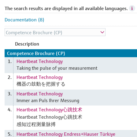
The search results are displayed in all available languages.
Documentation (8)
Description
Competence Brochure (CP)
Heartbeat Technology
1.
Taking the pulse of your measurement
Heartbeat Technology
2.
機器の鼓動を把握する
Heartbeat Technology
3.
Immer am Puls Ihrer Messung
Heartbeat Technology心跳技术
4.
Heartbeat Technology心跳技术
感知过程测量脉搏
Heartbeat Technology Endress+Hauser Türkiye
5.