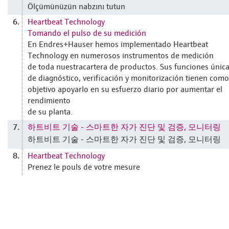
Ölçümünüzün nabzını tutun
Heartbeat Technology
6.
Tomando el pulso de su medición
En Endres+Hauser hemos implementado Heartbeat
Technology en numerosos instrumentos de medición
de toda nuestracartera de productos. Sus funciones únic
de diagnóstico, verificación y monitorización tienen como
objetivo apoyarlo en su esfuerzo diario por aumentar el
rendimiento
de su planta.
하트비트 기술 - 스마트한 자가 진단 및 검증, 모니터링
7.
하트비트 기술 - 스마트한 자가 진단 및 검증, 모니터링
Heartbeat Technology
8.
Prenez le pouls de votre mesure