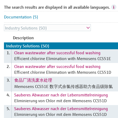
The search results are displayed in all available languages.
Documentation (5)
Description
Industry Solutions (SO)
Clean wastewater after successful food washing
1.
Efficient chlorine Elimination with Memosens CCS51E
Clean wastewater after successful food washing
2.
Efficient chlorine Elimination with Memosens CCS51D
食品厂清洗废水处理
3.
Memosens CCS51E 数字式余氯传感器助力食品级除氯
Sauberes Abwasser nach der Lebensmittelreinigung
4.
Eliminierung von Chlor mit dem Memosens CCS51D
Sauberes Abwasser nach der Lebensmittelreinigung
5.
Eliminierung von Chlor mit dem Memosens CCS51D