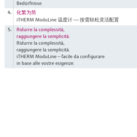
Bedürfnisse.
化繁为简
4.
iTHERM ModuLine 温度计 —— 按需轻松灵活配置
Ridurre la complessità,
5.
raggiungere la semplicità.
Ridurre la complessità,
raggiungere la semplicità.
iTHERM ModuLine — facile da configurare
in base alle vostre esigenze.