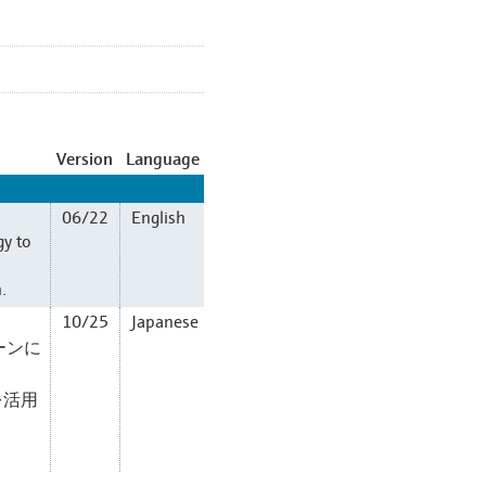
Version
Language
06/22
English
gy to
.
10/25
Japanese
ーンに
を活用