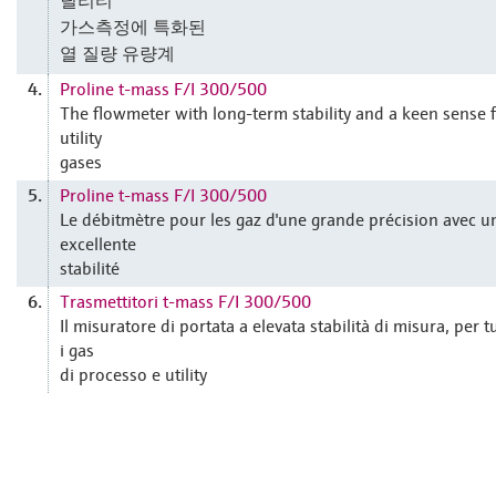
가스측정에 특화된
열 질량 유량계
Proline t-mass F/I 300/500
4.
The flowmeter with long-term stability and a keen sense 
utility
gases
Proline t-mass F/I 300/500
5.
Le débitmètre pour les gaz d'une grande précision avec u
excellente
stabilité
Trasmettitori t-mass F/I 300/500
6.
Il misuratore di portata a elevata stabilità di misura, per tu
i gas
di processo e utility