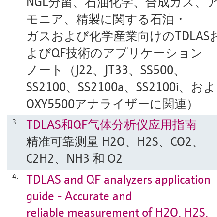
NGL分留、石油化学、合成ガス、
モニア、精製に関する石油・
ガスおよび化学産業向けのTDLAS
よびQF技術のアプリケーション
ノート（J22、JT33、SS500、
SS2100、SS2100a、SS2100i、お
OXY5500アナライザーに関連）
TDLAS和QF气体分析仪应用指南
3.
精准可靠测量 H2O、H2S、CO2、
C2H2、NH3 和 O2
TDLAS and QF analyzers application
4.
guide - Accurate and
reliable measurement of H2O, H2S,