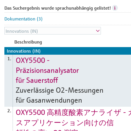
Das Suchergebnis wurde sprachunabhängig gelistet!
Dokumentation (3)
Beschreibung
Innovations (IN)
OXY5500 ‒
1.
Präzisionsanalysator
für Sauerstoff
Zuverlässige O2-Messungen
für Gasanwendungen
OXY5500 高精度酸素アナライザ - 
2.
スアプリケーション向けの信