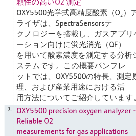
頼性の高いO2 測定
OXY5500光学式高精度酸素（O₂）
ライザは、SpectraSensorsテ
クノロジーを搭載し、ガスアプリ
ーション向けに蛍光消光（QF）
を用いて酸素濃度を測定する分析
ステムです。この概要パンフレ
ットでは、OXY5500の特長、測定
理、および産業用途における活
用方法についてご紹介しています
OXY5500 precision oxygen analyzer -
3.
Reliable O2
measurements for gas applications