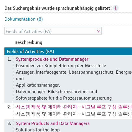
Das Suchergebnis wurde sprachunabhängig gelistet!
Dokumentation (8)
Beschreibung
Fields of Activities (FA)
Systemprodukte und Datenmanager
1.
Lösungen zur Komplettierung der Messstelle
Anzeiger, Interfacegeräte, Überspannungsschutz, Energie
und
Applikationsmanager,
Datenmanager, Bildschirmschreiber und
Softwarepakete für die Prozessautomatisierung
시스템 제품 및 데이터 관리자 - 시그널 루프 구성 솔루션
2.
시스템 제품 및 데이터 관리자 - 시그널 루프 구성 솔루션
System Products and Data Managers
3.
Solutions for the loop