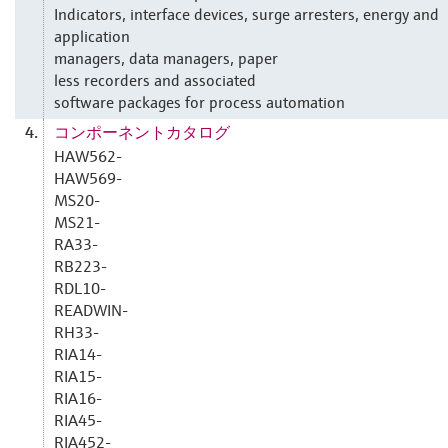
Indicators, interface devices, surge arresters, energy and
application
managers, data managers, paper
less recorders and associated
software packages for process automation
コンポーネントカタログ
4.
HAW562-
HAW569-
MS20-
MS21-
RA33-
RB223-
RDL10-
READWIN-
RH33-
RIA14-
RIA15-
RIA16-
RIA45-
RIA452-