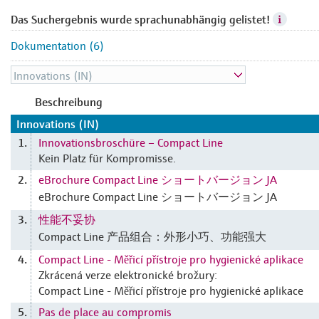
Das Suchergebnis wurde sprachunabhängig gelistet!
Dokumentation (6)
Beschreibung
Innovations (IN)
Innovationsbroschüre – Compact Line
1.
Kein Platz für Kompromisse.
eBrochure Compact Line ショートバージョン JA
2.
eBrochure Compact Line ショートバージョン JA
性能不妥协
3.
Compact Line 产品组合：外形小巧、功能强大
Compact Line - Měřicí přístroje pro hygienické aplikace
4.
Zkrácená verze elektronické brožury:
Compact Line - Měřicí přístroje pro hygienické aplikace
Pas de place au compromis
5.