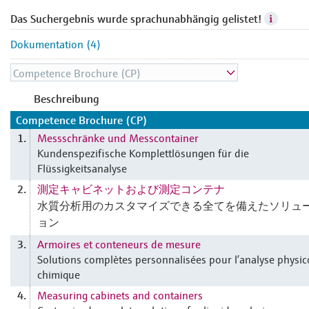
Das Suchergebnis wurde sprachunabhängig gelistet!
Dokumentation (4)
Beschreibung
Competence Brochure (CP)
Messschränke und Messcontainer
1.
Kundenspezifische Komplettlösungen für die
Flüssigkeitsanalyse
測定キャビネットおよび測定コンテナ
2.
水質分析用のカスタマイズできる全てを備えたソリュ
ョン
Armoires et conteneurs de mesure
3.
Solutions complètes personnalisées pour l’analyse physic
chimique
Measuring cabinets and containers
4.