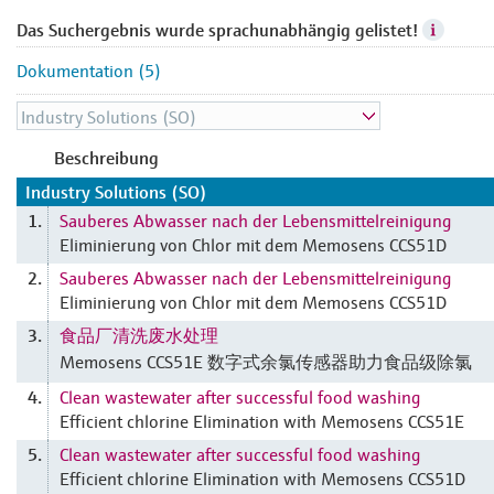
Das Suchergebnis wurde sprachunabhängig gelistet!
Dokumentation (5)
Beschreibung
Industry Solutions (SO)
Sauberes Abwasser nach der Lebensmittelreinigung
1.
Eliminierung von Chlor mit dem Memosens CCS51D
Sauberes Abwasser nach der Lebensmittelreinigung
2.
Eliminierung von Chlor mit dem Memosens CCS51D
食品厂清洗废水处理
3.
Memosens CCS51E 数字式余氯传感器助力食品级除氯
Clean wastewater after successful food washing
4.
Efficient chlorine Elimination with Memosens CCS51E
Clean wastewater after successful food washing
5.
Efficient chlorine Elimination with Memosens CCS51D